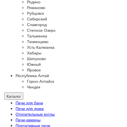
Родино
Романово
Рубцовск
Сибирский
Славгород
Степное Озеро
Тальменка
Тюменцево
Усть-Калманка
Хабары
Шипуново
Южный
Яровое
Республика Алтай
Горно-Алтайск
Чендек
Каталог
Печи для бани
Печи для дома
Отопительные котлы
Печи-камины
Портативные печи