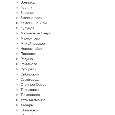
Волчиха
Горняк
Заринск
Змеиногорск
Камень-на-Оби
Кулунда
Малиновое Озеро
Мамонтово
Михайловское
Новоалтайск
Павловск
Родино
Романово
Рубцовск
Сибирский
Славгород
Степное Озеро
Тальменка
Тюменцево
Усть-Калманка
Хабары
Шипуново
Южный