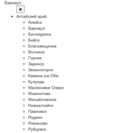
Барнаул
✖
Алтайский край
Алейск
Барнаул
Белокуриха
Бийск
Благовещенка
Волчиха
Горняк
Заринск
Змеиногорск
Камень-на-Оби
Кулунда
Малиновое Озеро
Мамонтово
Михайловское
Новоалтайск
Павловск
Родино
Романово
Рубцовск