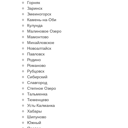
Горняк
Заринск
Змеиногорск
Камень-на-Оби
Кулунда
Малиновое Озеро
Мамонтово
Михайловское
Новоалтайск
Павловск
Родино
Романово
Рубцовск
Сибирский
Славгород
Степное Озеро
Тальменка
Тюменцево
Усть-Калманка
Хабары
Шипуново
Южный