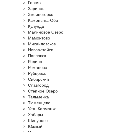
Горняк
Заринск
Змеиногорск
Камень-на-Оби
Кулунда
Малиновое Озеро
Мамонтово
Михайловское
Новоалтайск
Павловск
Родино
Романово
Рубцовск
Сибирский
Славгород
Степное Озеро
Тальменка
Тюменцево
Усть-Калманка
Хабары
Шипуново
Южный