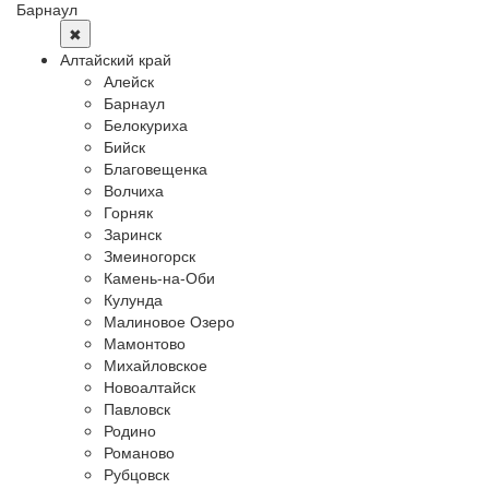
Барнаул
✖
Алтайский край
Алейск
Барнаул
Белокуриха
Бийск
Благовещенка
Волчиха
Горняк
Заринск
Змеиногорск
Камень-на-Оби
Кулунда
Малиновое Озеро
Мамонтово
Михайловское
Новоалтайск
Павловск
Родино
Романово
Рубцовск