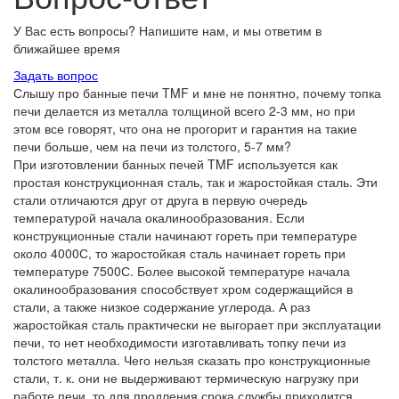
У Вас есть вопросы? Напишите нам, и мы ответим в
ближайшее время
Задать вопрос
Слышу про банные печи TMF и мне не понятно, почему топка
печи делается из металла толщиной всего 2-3 мм, но при
этом все говорят, что она не прогорит и гарантия на такие
печи больше, чем на печи из толстого, 5-7 мм?
При изготовлении банных печей TMF используется как
простая конструкционная сталь, так и жаростойкая сталь. Эти
стали отличаются друг от друга в первую очередь
температурой начала окалинообразования. Если
конструкционные стали начинают гореть при температуре
около 4000С, то жаростойкая сталь начинает гореть при
температуре 7500С. Более высокой температуре начала
окалинообразования способствует хром содержащийся в
стали, а также низкое содержание углерода. А раз
жаростойкая сталь практически не выгорает при эксплуатации
печи, то нет необходимости изготавливать топку печи из
толстого металла. Чего нельзя сказать про конструкционные
стали, т. к. они не выдерживают термическую нагрузку при
работе печи, то для продления срока службы приходится