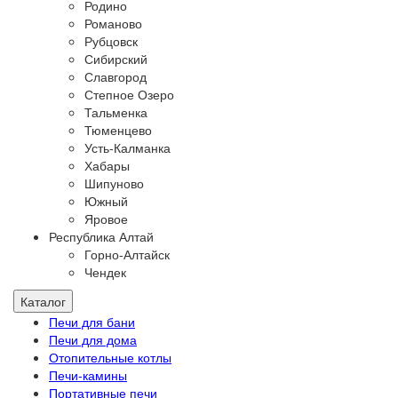
Родино
Романово
Рубцовск
Сибирский
Славгород
Степное Озеро
Тальменка
Тюменцево
Усть-Калманка
Хабары
Шипуново
Южный
Яровое
Республика Алтай
Горно-Алтайск
Чендек
Каталог
Печи для бани
Печи для дома
Отопительные котлы
Печи-камины
Портативные печи