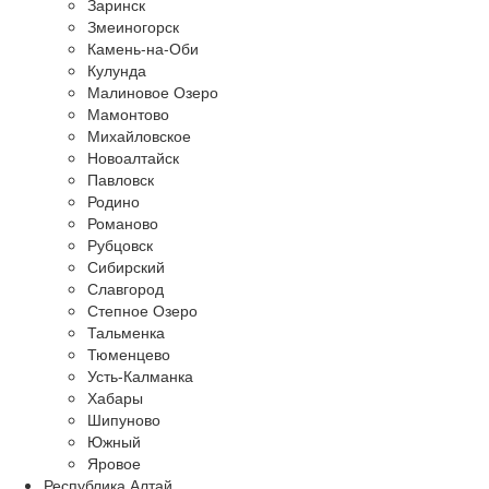
Заринск
Змеиногорск
Камень-на-Оби
Кулунда
Малиновое Озеро
Мамонтово
Михайловское
Новоалтайск
Павловск
Родино
Романово
Рубцовск
Сибирский
Славгород
Степное Озеро
Тальменка
Тюменцево
Усть-Калманка
Хабары
Шипуново
Южный
Яровое
Республика Алтай