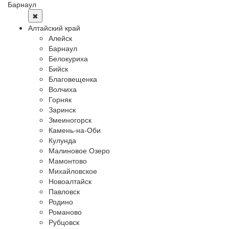
Барнаул
✖
Алтайский край
Алейск
Барнаул
Белокуриха
Бийск
Благовещенка
Волчиха
Горняк
Заринск
Змеиногорск
Камень-на-Оби
Кулунда
Малиновое Озеро
Мамонтово
Михайловское
Новоалтайск
Павловск
Родино
Романово
Рубцовск