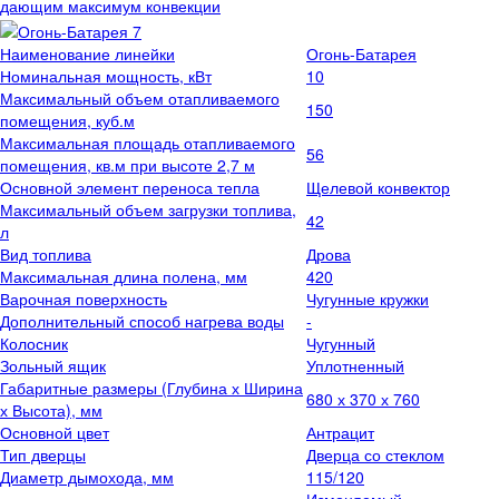
дающим максимум конвекции
Наименование линейки
Огонь-Батарея
Номинальная мощность, кВт
10
Максимальный объем отапливаемого
150
помещения, куб.м
Максимальная площадь отапливаемого
56
помещения, кв.м при высоте 2,7 м
Основной элемент переноса тепла
Щелевой конвектор
Максимальный объем загрузки топлива,
42
л
Вид топлива
Дрова
Максимальная длина полена, мм
420
Варочная поверхность
Чугунные кружки
Дополнительный способ нагрева воды
-
Колосник
Чугунный
Зольный ящик
Уплотненный
Габаритные размеры (Глубина х Ширина
680 х 370 х 760
х Высота), мм
Основной цвет
Антрацит
Тип дверцы
Дверца со стеклом
Диаметр дымохода, мм
115/120
Изменяемый -