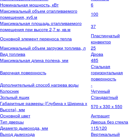
Номинальная мощность, кВт
6
Максимальный объем отапливаемого
100
помещения, куб.м
Максимальная площадь отапливаемого
37
помещения при высоте 2,7 м, кв.м
Пластинчатый
Основной элемент переноса тепла
конвектор
Максимальный объем загрузки топлива, л
25
Вид топлива
Дрова
Максимальная длина полена, мм
485
Стальная
Варочная поверхность
горизонтальная
поверхность
Дополнительный способ нагрева воды
-
Колосник
Чугунный
Зольный ящик
Стандартный
Габаритные размеры (Глубина х Ширина х
570 х 330 х 550
Высота), мм
Основной цвет
Антрацит
Тип дверцы
Дверца без стекла
Диаметр дымохода, мм
115/120
Выход дымохода
Вертикальный