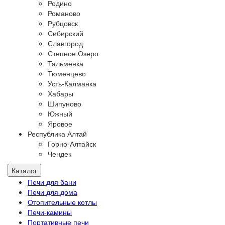
Родино
Романово
Рубцовск
Сибирский
Славгород
Степное Озеро
Тальменка
Тюменцево
Усть-Калманка
Хабары
Шипуново
Южный
Яровое
Республика Алтай
Горно-Алтайск
Чендек
Каталог
Печи для бани
Печи для дома
Отопительные котлы
Печи-камины
Портативные печи