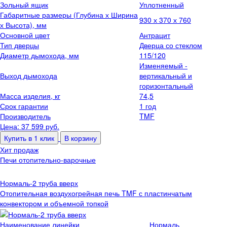
Зольный ящик
Уплотненный
Габаритные размеры (Глубина х Ширина
930 х 370 х 760
х Высота), мм
Основной цвет
Антрацит
Тип дверцы
Дверца со стеклом
Диаметр дымохода, мм
115/120
Изменяемый -
Выход дымохода
вертикальный и
горизонтальный
Масса изделия, кг
74,5
Срок гарантии
1 год
Производитель
TMF
Цена: 37 599
руб.
Купить в 1 клик
В корзину
Хит продаж
Печи отопительно-варочные
Нормаль-2 труба вверх
Отопительная воздухогрейная печь TMF с пластинчатым
конвектором и объемной топкой
Наименование линейки
Нормаль