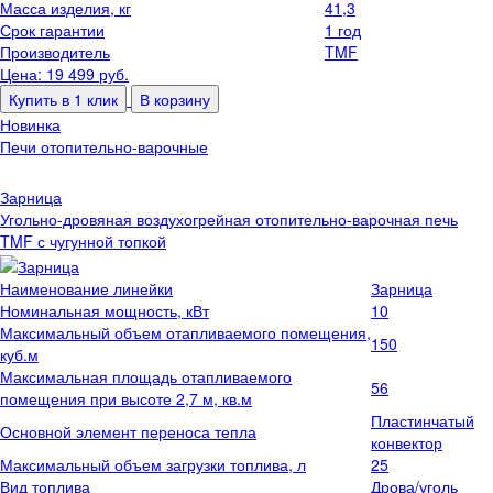
Масса изделия, кг
41,3
Срок гарантии
1 год
Производитель
TMF
Цена: 19 499
руб.
Купить в 1 клик
В корзину
Новинка
Печи отопительно-варочные
Зарница
Угольно-дровяная воздухогрейная отопительно-варочная печь
TMF с чугунной топкой
Наименование линейки
Зарница
Номинальная мощность, кВт
10
Максимальный объем отапливаемого помещения,
150
куб.м
Максимальная площадь отапливаемого
56
помещения при высоте 2,7 м, кв.м
Пластинчатый
Основной элемент переноса тепла
конвектор
Максимальный объем загрузки топлива, л
25
Вид топлива
Дрова/уголь