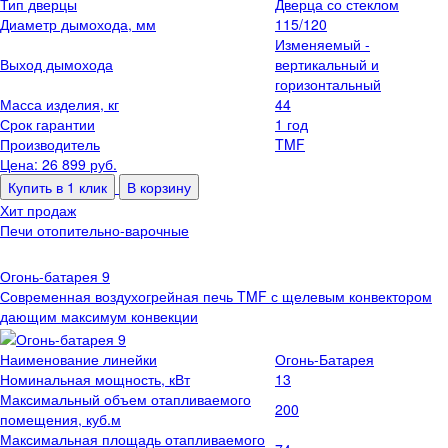
Тип дверцы
Дверца со стеклом
Диаметр дымохода, мм
115/120
Изменяемый -
Выход дымохода
вертикальный и
горизонтальный
Масса изделия, кг
44
Срок гарантии
1 год
Производитель
TMF
Цена: 26 899
руб.
Купить в 1 клик
В корзину
Хит продаж
Печи отопительно-варочные
Огонь-батарея 9
Современная воздухогрейная печь TMF с щелевым конвектором
дающим максимум конвекции
Наименование линейки
Огонь-Батарея
Номинальная мощность, кВт
13
Максимальный объем отапливаемого
200
помещения, куб.м
Максимальная площадь отапливаемого