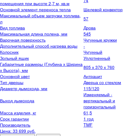
74
помещения при высоте 2,7 м, кв.м
Основной элемент переноса тепла
Щелевой конвектор
Максимальный объем загрузки топлива,
57
л
Вид топлива
Дрова
Максимальная длина полена, мм
545
Варочная поверхность
Чугунные кружки
Дополнительный способ нагрева воды
-
Колосник
Чугунный
Зольный ящик
Уплотненный
Габаритные размеры (Глубина х Ширина
805 х 370 х 760
х Высота), мм
Основной цвет
Антрацит
Тип дверцы
Дверца со стеклом
Диаметр дымохода, мм
115/120
Изменяемый -
Выход дымохода
вертикальный и
горизонтальный
Масса изделия, кг
61,5
Срок гарантии
1 год
Производитель
TMF
Цена: 33 699
руб.