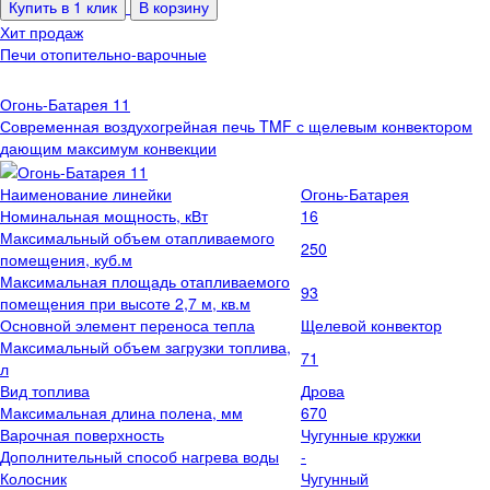
Купить в 1 клик
В корзину
Хит продаж
Печи отопительно-варочные
Огонь-Батарея 11
Современная воздухогрейная печь TMF с щелевым конвектором
дающим максимум конвекции
Наименование линейки
Огонь-Батарея
Номинальная мощность, кВт
16
Максимальный объем отапливаемого
250
помещения, куб.м
Максимальная площадь отапливаемого
93
помещения при высоте 2,7 м, кв.м
Основной элемент переноса тепла
Щелевой конвектор
Максимальный объем загрузки топлива,
71
л
Вид топлива
Дрова
Максимальная длина полена, мм
670
Варочная поверхность
Чугунные кружки
Дополнительный способ нагрева воды
-
Колосник
Чугунный