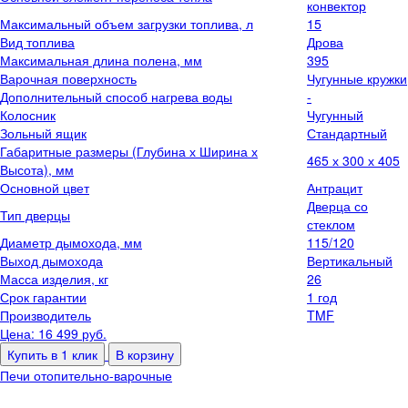
конвектор
Максимальный объем загрузки топлива, л
15
Вид топлива
Дрова
Максимальная длина полена, мм
395
Варочная поверхность
Чугунные кружки
Дополнительный способ нагрева воды
-
Колосник
Чугунный
Зольный ящик
Стандартный
Габаритные размеры (Глубина х Ширина х
465 х 300 х 405
Высота), мм
Основной цвет
Антрацит
Дверца со
Тип дверцы
стеклом
Диаметр дымохода, мм
115/120
Выход дымохода
Вертикальный
Масса изделия, кг
26
Срок гарантии
1 год
Производитель
TMF
Цена: 16 499
руб.
Купить в 1 клик
В корзину
Печи отопительно-варочные