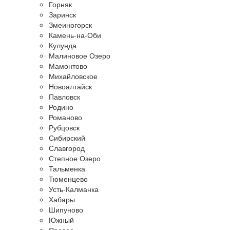
Горняк
Заринск
Змеиногорск
Камень-на-Оби
Кулунда
Малиновое Озеро
Мамонтово
Михайловское
Новоалтайск
Павловск
Родино
Романово
Рубцовск
Сибирский
Славгород
Степное Озеро
Тальменка
Тюменцево
Усть-Калманка
Хабары
Шипуново
Южный