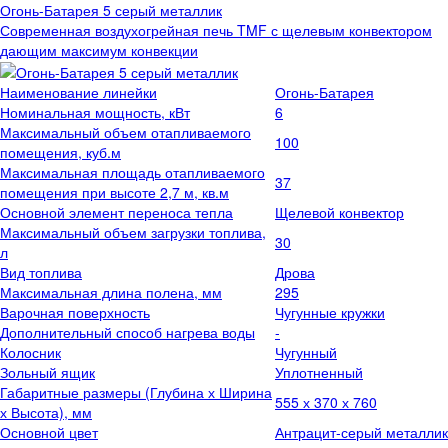
Огонь-Батарея 5 серый металлик
Современная воздухогрейная печь TMF с щелевым конвектором
дающим максимум конвекции
Наименование линейки
Огонь-Батарея
Номинальная мощность, кВт
6
Максимальный объем отапливаемого
100
помещения, куб.м
Максимальная площадь отапливаемого
37
помещения при высоте 2,7 м, кв.м
Основной элемент переноса тепла
Щелевой конвектор
Максимальный объем загрузки топлива,
30
л
Вид топлива
Дрова
Максимальная длина полена, мм
295
Варочная поверхность
Чугунные кружки
Дополнительный способ нагрева воды
-
Колосник
Чугунный
Зольный ящик
Уплотненный
Габаритные размеры (Глубина х Ширина
555 х 370 х 760
х Высота), мм
Основной цвет
Антрацит-серый металлик