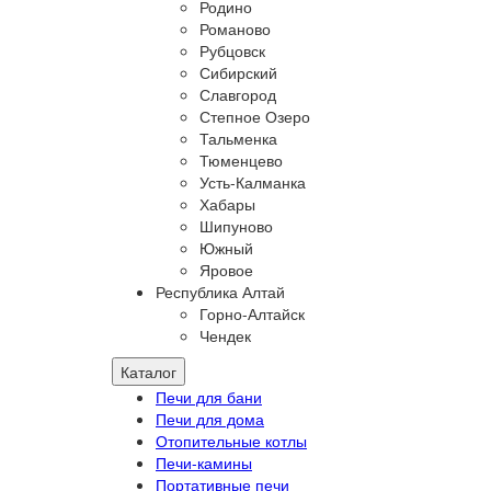
Родино
Романово
Рубцовск
Сибирский
Славгород
Степное Озеро
Тальменка
Тюменцево
Усть-Калманка
Хабары
Шипуново
Южный
Яровое
Республика Алтай
Горно-Алтайск
Чендек
Каталог
Печи для бани
Печи для дома
Отопительные котлы
Печи-камины
Портативные печи