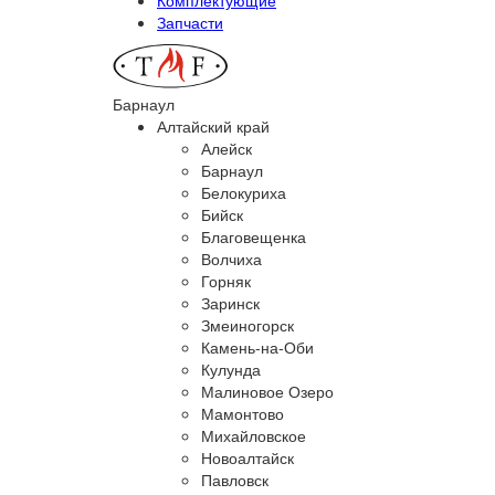
Запчасти
Барнаул
Алтайский край
Алейск
Барнаул
Белокуриха
Бийск
Благовещенка
Волчиха
Горняк
Заринск
Змеиногорск
Камень-на-Оби
Кулунда
Малиновое Озеро
Мамонтово
Михайловское
Новоалтайск
Павловск