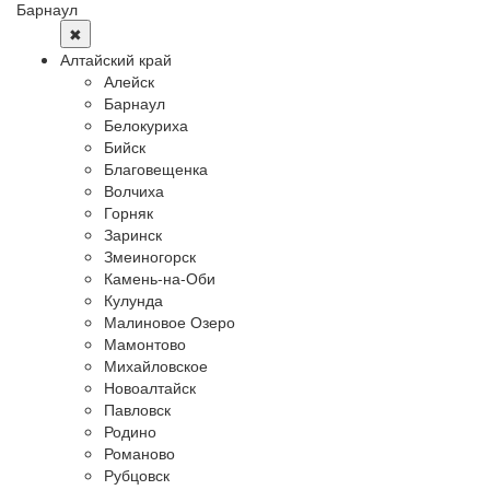
Барнаул
✖
Алтайский край
Алейск
Барнаул
Белокуриха
Бийск
Благовещенка
Волчиха
Горняк
Заринск
Змеиногорск
Камень-на-Оби
Кулунда
Малиновое Озеро
Мамонтово
Михайловское
Новоалтайск
Павловск
Родино
Романово
Рубцовск