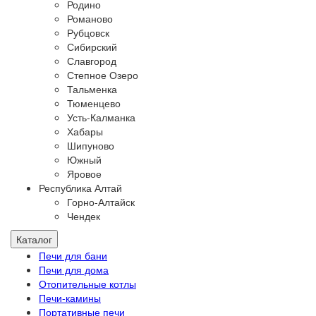
Родино
Романово
Рубцовск
Сибирский
Славгород
Степное Озеро
Тальменка
Тюменцево
Усть-Калманка
Хабары
Шипуново
Южный
Яровое
Республика Алтай
Горно-Алтайск
Чендек
Каталог
Печи для бани
Печи для дома
Отопительные котлы
Печи-камины
Портативные печи