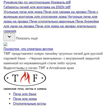
Руководство по эксплуатации Нормаль.pdf
Габариты печей для монтажа на 2023г.pdf
Угольные печи для дома
Печи для гаража на дровах
Печи с
водяным контуром для отопления дома
Чугунные печи для
дома на дровах
Печи отопительно-варочные
Печи буржуйки
для дачи на дровах
Печи для дома на дровах длительного
горения
Показать ещё
Посмотри, что спрятано внутри
TMF представляет новую линейку чугунных печей для русской
паровой бани - «Черная жемчужина» с внутренней закрытой
каменкой из нержавеющей стали либо чугуна.
Видеоотзывы о печах TMF в Алтайском крае
Печи для бани
Печи для дома
Отопительные котлы