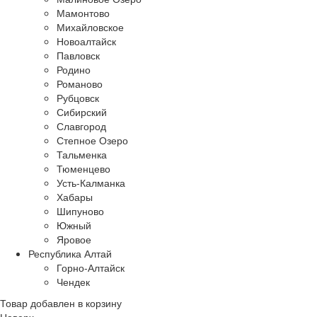
Мамонтово
Михайловское
Новоалтайск
Павловск
Родино
Романово
Рубцовск
Сибирский
Славгород
Степное Озеро
Тальменка
Тюменцево
Усть-Калманка
Хабары
Шипуново
Южный
Яровое
Республика Алтай
Горно-Алтайск
Чендек
Товар добавлен в корзину