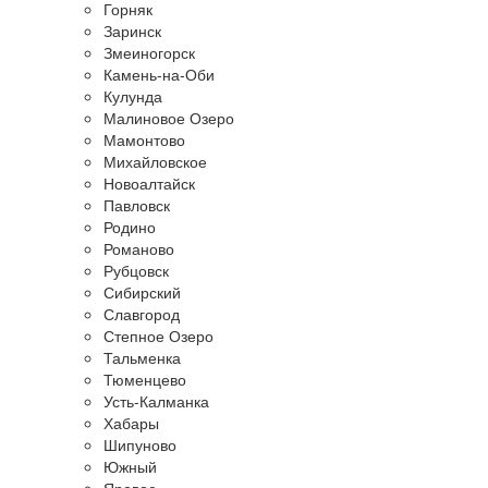
Горняк
Заринск
Змеиногорск
Камень-на-Оби
Кулунда
Малиновое Озеро
Мамонтово
Михайловское
Новоалтайск
Павловск
Родино
Романово
Рубцовск
Сибирский
Славгород
Степное Озеро
Тальменка
Тюменцево
Усть-Калманка
Хабары
Шипуново
Южный