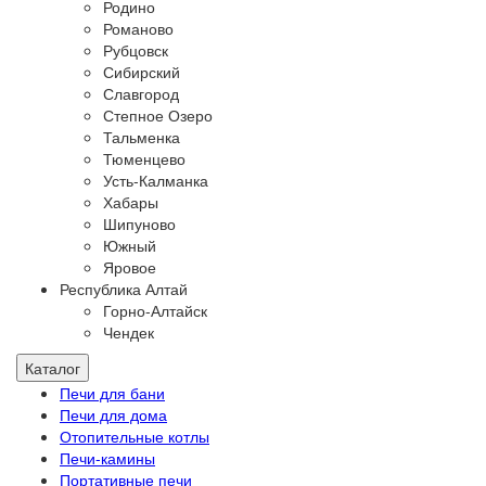
Родино
Романово
Рубцовск
Сибирский
Славгород
Степное Озеро
Тальменка
Тюменцево
Усть-Калманка
Хабары
Шипуново
Южный
Яровое
Республика Алтай
Горно-Алтайск
Чендек
Каталог
Печи для бани
Печи для дома
Отопительные котлы
Печи-камины
Портативные печи