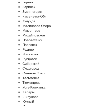
Горняк
Заринск
Змеиногорск
Камень-на-Оби
Кулунда
Малиновое Озеро
Мамонтово
Михайловское
Новоалтайск
Павловск
Родино
Романово
Рубцовск
Сибирский
Славгород
Степное Озеро
Тальменка
Тюменцево
Усть-Калманка
Хабары
Шипуново
Южный