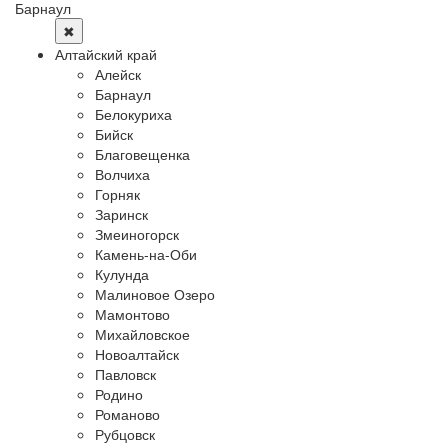
Барнаул
✖
Алтайский край
Алейск
Барнаул
Белокуриха
Бийск
Благовещенка
Волчиха
Горняк
Заринск
Змеиногорск
Камень-на-Оби
Кулунда
Малиновое Озеро
Мамонтово
Михайловское
Новоалтайск
Павловск
Родино
Романово
Рубцовск