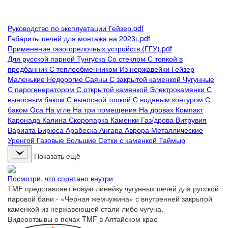
Руководство по эксплуатации Гейзер.pdf
Габариты печей для монтажа на 2023г.pdf
Применение газогорелочных устройств (ГГУ).pdf
Для русской парной
Тунгуска
Со стеклом
С топкой в
предбанник
С теплообменником
Из нержавейки
Гейзер
Маленькие
Недорогие
Саяны
С закрытой каменкой
Чугунные
С парогенератором
С открытой каменкой
Электрокаменки
С
выносным баком
С выносной топкой
С водяным контуром
С
баком
Оса
На угле
На три помещения
На дровах
Компакт
Каронада
Калина
Скоропарка
Каменки
Газ/дрова
Витрувия
Вариата
Бирюса
Арабеска
Ангара
Аврора
Металлические
Уренгой
Газовые
Большие
Сетки с каменкой
Таймыр
Показать ещё
Посмотри, что спрятано внутри
TMF представляет новую линейку чугунных печей для русской
паровой бани - «Черная жемчужина» с внутренней закрытой
каменкой из нержавеющей стали либо чугуна.
Видеоотзывы о печах TMF в Алтайском крае