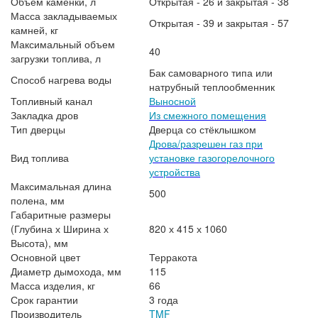
Объем каменки, л
Открытая - 26 и закрытая - 38
Масса закладываемых
Открытая - 39 и закрытая - 57
камней, кг
Максимальный объем
40
загрузки топлива, л
Бак самоварного типа или
Способ нагрева воды
натрубный теплообменник
Топливный канал
Выносной
Закладка дров
Из смежного помещения
Тип дверцы
Дверца со стёклышком
Дрова/разрешен газ при
Вид топлива
установке газогорелочного
устройства
Максимальная длина
500
полена, мм
Габаритные размеры
(Глубина х Ширина х
820 х 415 х 1060
Высота), мм
Основной цвет
Терракота
Диаметр дымохода, мм
115
Масса изделия, кг
66
Срок гарантии
3 года
Производитель
TMF