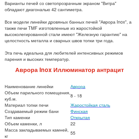
Варианты печей со светопрозрачным экраном "Витра"
обладают диагональю 42 сантиметра.
Все модели линейки дровяных банных печей "Аврора Inox", а
также печи TMF изготовленные из жаростойкой
высоколегированной стали имеют "Железную гарантию" на
целостность металла и сварных швов топки три года.
Эта печь идеальна для любителей интенсивных режимов
парения и высоких температур.
Аврора Inox Иллюминатор антрацит
Наименование линейки
Аврора
Объем парильного помещения,
8 - 18
куб.м.
Материал топки печи
Жаростойкая сталь
Создаваемый режим бани
Финская
Тип каменки
Открытая
Объем каменки, л
22
Масса закладываемых камней,
55
кг