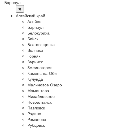
Барнаул
✖
Алтайский край
Алейск
Барнаул
Белокуриха
Бийск
Благовещенка
Волчиха
Горняк
Заринск
Змеиногорск
Камень-на-Оби
Кулунда
Малиновое Озеро
Мамонтово
Михайловское
Новоалтайск
Павловск
Родино
Романово
Рубцовск