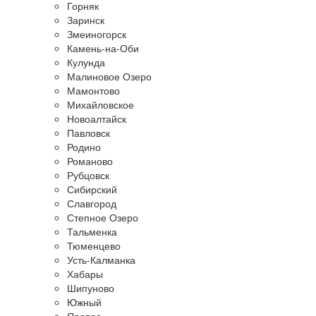
Горняк
Заринск
Змеиногорск
Камень-на-Оби
Кулунда
Малиновое Озеро
Мамонтово
Михайловское
Новоалтайск
Павловск
Родино
Романово
Рубцовск
Сибирский
Славгород
Степное Озеро
Тальменка
Тюменцево
Усть-Калманка
Хабары
Шипуново
Южный