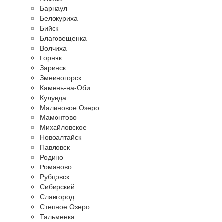
Барнаул
Белокуриха
Бийск
Благовещенка
Волчиха
Горняк
Заринск
Змеиногорск
Камень-на-Оби
Кулунда
Малиновое Озеро
Мамонтово
Михайловское
Новоалтайск
Павловск
Родино
Романово
Рубцовск
Сибирский
Славгород
Степное Озеро
Тальменка