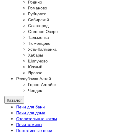
Родино
Романово
Рубцовск
Сибирский
Славгород
Степное Озеро
Тальменка
Тюменцево
Усть-Калманка
Хабары
Шипуново
Южный
Яровое
Республика Алтай
Горно-Алтайск
Чендек
Каталог
Печи для бани
Печи для дома
Отопительные котлы
Печи-камины
Портативные печи