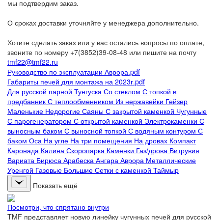
мы подтвердим заказ.
О сроках доставки уточняйте у менеджера дополнительно.
Хотите сделать заказ или у вас остались вопросы по оплате,
звоните по номеру +7(3852)39-08-48 или пишите на почту
tmf22@tmf22.ru
Руководство по эксплуатации Аврора.pdf
Габариты печей для монтажа на 2023г.pdf
Для русской парной
Тунгуска
Со стеклом
С топкой в
предбанник
С теплообменником
Из нержавейки
Гейзер
Маленькие
Недорогие
Саяны
С закрытой каменкой
Чугунные
С парогенератором
С открытой каменкой
Электрокаменки
С
выносным баком
С выносной топкой
С водяным контуром
С
баком
Оса
На угле
На три помещения
На дровах
Компакт
Каронада
Калина
Скоропарка
Каменки
Газ/дрова
Витрувия
Вариата
Бирюса
Арабеска
Ангара
Аврора
Металлические
Уренгой
Газовые
Большие
Сетки с каменкой
Таймыр
Показать ещё
Посмотри, что спрятано внутри
TMF представляет новую линейку чугунных печей для русской