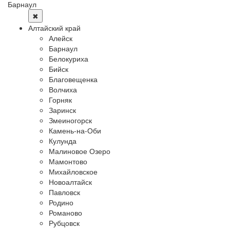
Барнаул
✖
Алтайский край
Алейск
Барнаул
Белокуриха
Бийск
Благовещенка
Волчиха
Горняк
Заринск
Змеиногорск
Камень-на-Оби
Кулунда
Малиновое Озеро
Мамонтово
Михайловское
Новоалтайск
Павловск
Родино
Романово
Рубцовск