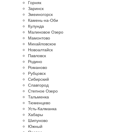
Горняк
Заринск
Змеиногорск
Камень-на-Оби
Кулунда
Малиновое Озеро
Мамонтово
Михайловское
Новоалтайск
Павловск
Родино
Романово
Рубцовск
Сибирский
Славгород
Степное Озеро
Тальменка
Тюменцево
Усть-Калманка
Хабары
Шипуново
Южный