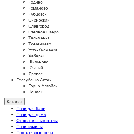
Родино
Романово
Рубцовск
Сибирский
Славгород
Степное Озеро
Тальменка
Тюменцево
Усть-Калманка
Хабары
Шипуново
Южный
Яровое
Республика Алтай
Горно-Алтайск
Чендек
Каталог
Печи для бани
Печи для дома
Отопительные котлы
Печи-камины
Портативные печи