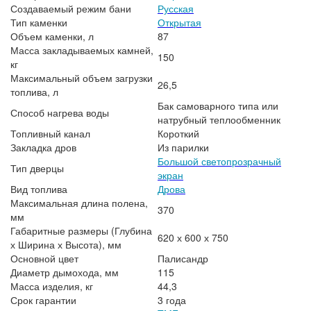
Создаваемый режим бани
Русская
Тип каменки
Открытая
Объем каменки, л
87
Масса закладываемых камней,
150
кг
Максимальный объем загрузки
26,5
топлива, л
Бак самоварного типа или
Способ нагрева воды
натрубный теплообменник
Топливный канал
Короткий
Закладка дров
Из парилки
Большой светопрозрачный
Тип дверцы
экран
Вид топлива
Дрова
Максимальная длина полена,
370
мм
Габаритные размеры (Глубина
620 х 600 х 750
х Ширина х Высота), мм
Основной цвет
Палисандр
Диаметр дымохода, мм
115
Масса изделия, кг
44,3
Срок гарантии
3 года