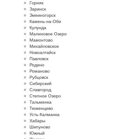
Горняк
Заринск
Змеиногорск
Камень-на-Оби
Кулунда
Малиновое Озеро
Мамонтово
Михайловское
Новоалтайск
Павловск
Родино
Романово
Рубцовск
Сибирский
Славгород
Степное Озеро
Тальменка
Тюменцево
Усть-Калманка
Хабары
Шипуново
Южный