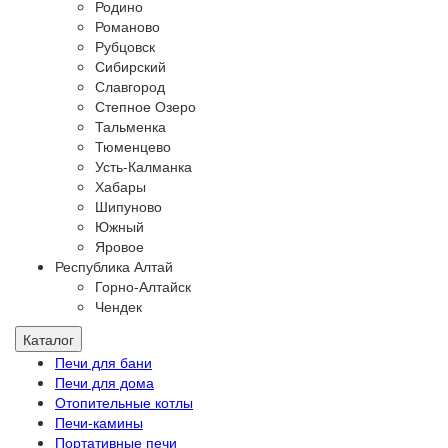
Родино
Романово
Рубцовск
Сибирский
Славгород
Степное Озеро
Тальменка
Тюменцево
Усть-Калманка
Хабары
Шипуново
Южный
Яровое
Республика Алтай
Горно-Алтайск
Чендек
Каталог
Печи для бани
Печи для дома
Отопительные котлы
Печи-камины
Портативные печи