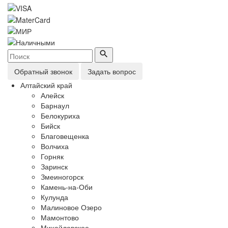
Обратный звонок
Задать вопрос
Алтайский край
Алейск
Барнаул
Белокуриха
Бийск
Благовещенка
Волчиха
Горняк
Заринск
Змеиногорск
Камень-на-Оби
Кулунда
Малиновое Озеро
Мамонтово
Михайловское