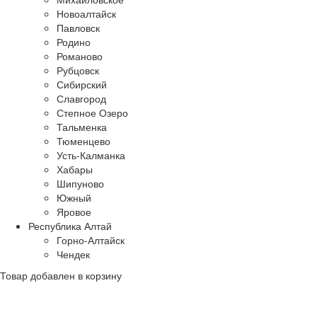
Новоалтайск
Павловск
Родино
Романово
Рубцовск
Сибирский
Славгород
Степное Озеро
Тальменка
Тюменцево
Усть-Калманка
Хабары
Шипуново
Южный
Яровое
Республика Алтай
Горно-Алтайск
Чендек
Товар добавлен в корзину