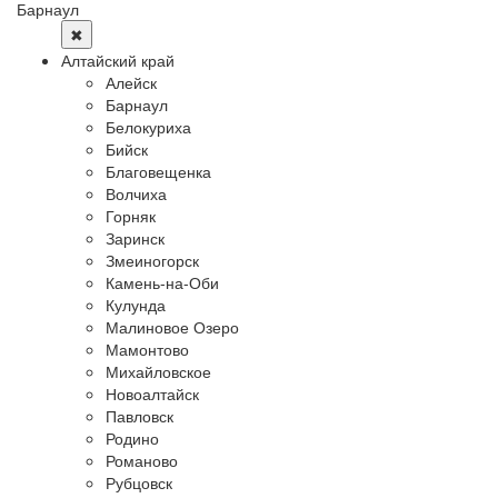
Барнаул
✖
Алтайский край
Алейск
Барнаул
Белокуриха
Бийск
Благовещенка
Волчиха
Горняк
Заринск
Змеиногорск
Камень-на-Оби
Кулунда
Малиновое Озеро
Мамонтово
Михайловское
Новоалтайск
Павловск
Родино
Романово
Рубцовск