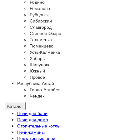
Родино
Романово
Рубцовск
Сибирский
Славгород
Степное Озеро
Тальменка
Тюменцево
Усть-Калманка
Хабары
Шипуново
Южный
Яровое
Республика Алтай
Горно-Алтайск
Чендек
Каталог
Печи для бани
Печи для дома
Отопительные котлы
Печи-камины
Портативные печи