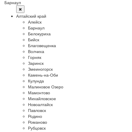
Барнаул
✖
Алтайский край
Алейск
Барнаул
Белокуриха
Бийск
Благовещенка
Волчиха
Горняк
Заринск
Змеиногорск
Камень-на-Оби
Кулунда
Малиновое Озеро
Мамонтово
Михайловское
Новоалтайск
Павловск
Родино
Романово
Рубцовск