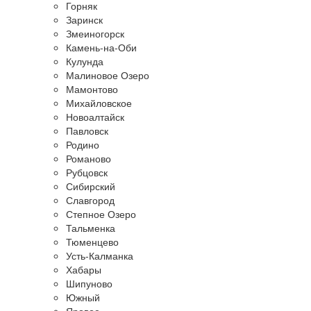
Горняк
Заринск
Змеиногорск
Камень-на-Оби
Кулунда
Малиновое Озеро
Мамонтово
Михайловское
Новоалтайск
Павловск
Родино
Романово
Рубцовск
Сибирский
Славгород
Степное Озеро
Тальменка
Тюменцево
Усть-Калманка
Хабары
Шипуново
Южный