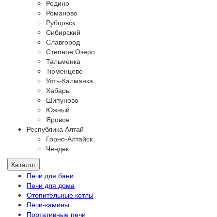
Родино
Романово
Рубцовск
Сибирский
Славгород
Степное Озеро
Тальменка
Тюменцево
Усть-Калманка
Хабары
Шипуново
Южный
Яровое
Республика Алтай
Горно-Алтайск
Чендек
Каталог
Печи для бани
Печи для дома
Отопительные котлы
Печи-камины
Портативные печи