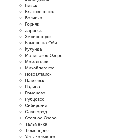
Бийск
Благовещенка
Волчиха
Горняк
Заринск
Змеиногорск
Камень-на-Оби
Кулунда
Малиновое Озеро
Мамонтово
Михайловское
Новоалтайск
Павловск
Родино
Романово
Рубцовск
Сибирский
Славгород
Степное Озеро
Тальменка
Тюменцево
Усть-Калманка