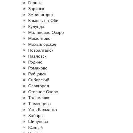
Горняк
Заринск
Змеиногорск
Камень-на-Оби
Кулунда
Малиновое Озеро
Мамонтово
Михайловское
Новоалтайск
Павловск
Родино
Романово
Рубцовск
Сибирский
Славгород
Степное Озеро
Тальменка
Тюменцево
Усть-Калманка
Хабары
Шипуново
Южный