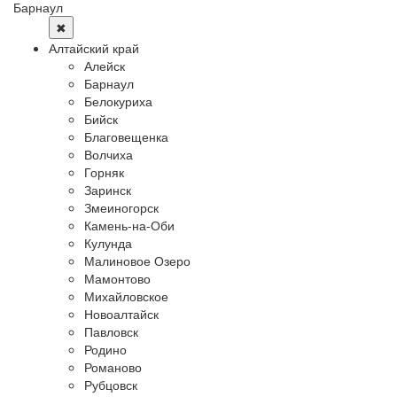
Барнаул
✖
Алтайский край
Алейск
Барнаул
Белокуриха
Бийск
Благовещенка
Волчиха
Горняк
Заринск
Змеиногорск
Камень-на-Оби
Кулунда
Малиновое Озеро
Мамонтово
Михайловское
Новоалтайск
Павловск
Родино
Романово
Рубцовск