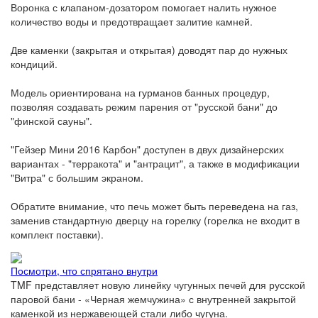
Воронка с клапаном-дозатором помогает налить нужное
количество воды и предотвращает залитие камней.
Две каменки (закрытая и открытая) доводят пар до нужных
кондиций.
Модель ориентирована на гурманов банных процедур,
позволяя создавать режим парения от "русской бани" до
"финской сауны".
"Гейзер Мини 2016 Карбон" доступен в двух дизайнерских
вариантах - "терракота" и "антрацит", а также в модификации
"Витра" с большим экраном.
Обратите внимание, что печь может быть переведена на газ,
заменив стандартную дверцу на горелку (горелка не входит в
комплект поставки).
Посмотри, что спрятано внутри
TMF представляет новую линейку чугунных печей для русской
паровой бани - «Черная жемчужина» с внутренней закрытой
каменкой из нержавеющей стали либо чугуна.