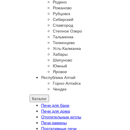
Родино
Романово
Рубцовск
Сибирский
Славгород
Степное Озеро
Тальменка
Тюменцево
Усть-Калманка
Хабары
Шипуново
Южный
Яровое
Республика Алтай
Горно-Алтайск
Чендек
Каталог
Печи для бани
Печи для дома
Отопительные котлы
Печи-камины
Портативные печи