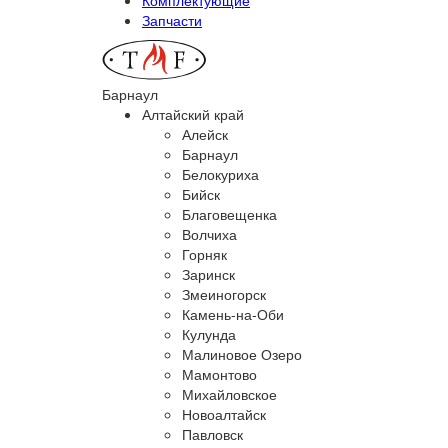
Запчасти
Барнаул
Алтайский край
Алейск
Барнаул
Белокуриха
Бийск
Благовещенка
Волчиха
Горняк
Заринск
Змеиногорск
Камень-на-Оби
Кулунда
Малиновое Озеро
Мамонтово
Михайловское
Новоалтайск
Павловск