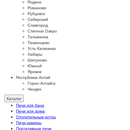
Родино
Романово
Рубцовск
Сибирский
Славгород
Степное Озеро
Тальменка
Тюменцево
Усть-Калманка
Хабары
Шипуново
Южный
Яровое
Республика Алтай
Горно-Алтайск
Чендек
Каталог
Печи для бани
Печи для дома
Отопительные котлы
Печи-камины
Портативные печи