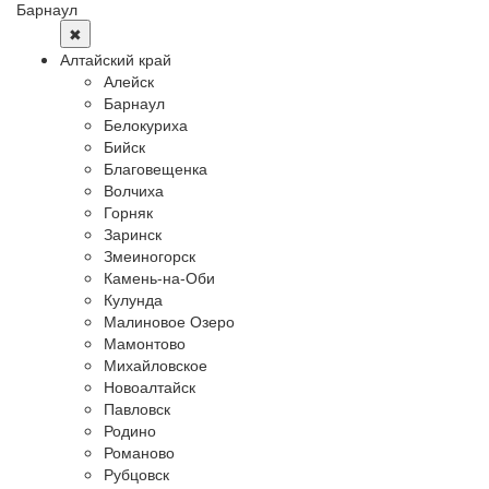
Барнаул
✖
Алтайский край
Алейск
Барнаул
Белокуриха
Бийск
Благовещенка
Волчиха
Горняк
Заринск
Змеиногорск
Камень-на-Оби
Кулунда
Малиновое Озеро
Мамонтово
Михайловское
Новоалтайск
Павловск
Родино
Романово
Рубцовск