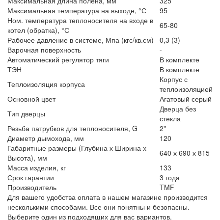
Максимальная длина полена, мм
325
Максимальная температура на выходе, °С
95
Ном. температура теплоносителя на входе в
65-80
котел (обратка), °С
Рабочее давление в системе, Мпа (кгс/кв.см)
0,3 (3)
Варочная поверхность
-
Автоматический регулятор тяги
В комплекте
ТЭН
В комплекте
Корпус с
Теплоизоляция корпуса
теплоизоляцией
Основной цвет
Агатовый серый
Дверца без
Тип дверцы
стекла
Резьба патрубков для теплоносителя, G
2"
Диаметр дымохода, мм
120
Габаритные размеры (Глубина х Ширина х
640 х 690 х 815
Высота), мм
Масса изделия, кг
133
Срок гарантии
3 года
Производитель
TMF
Для вашего удобства оплата в нашем магазине производится
несколькими способами. Все они понятны и безопасны.
Выберите один из подходящих для вас вариантов.