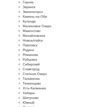
Горняк
Заринск
Змеиногорск
Камень-на-Оби
Кулунда
Малиновое Озеро
Мамонтово
Михайловское
Новоалтайск
Павловск
Родино
Романово
Рубцовск
Сибирский
Славгород
Степное Озеро
Тальменка
Тюменцево
Усть-Калманка
Хабары
Шипуново
Южный