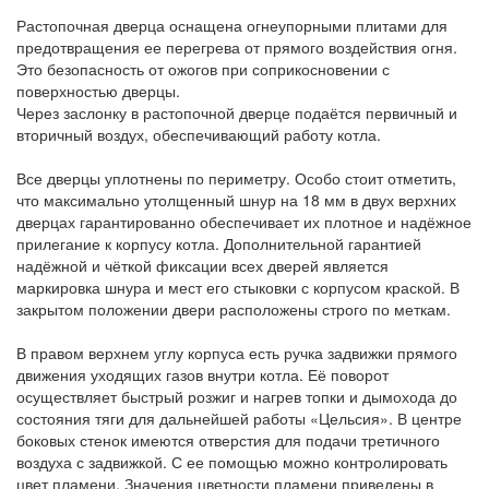
Растопочная дверца оснащена огнеупорными плитами для
предотвращения ее перегрева от прямого воздействия огня.
Это безопасность от ожогов при соприкосновении с
поверхностью дверцы.
Через заслонку в растопочной дверце подаётся первичный и
вторичный воздух, обеспечивающий работу котла.
Все дверцы уплотнены по периметру. Особо стоит отметить,
что максимально утолщенный шнур на 18 мм в двух верхних
дверцах гарантированно обеспечивает их плотное и надёжное
прилегание к корпусу котла. Дополнительной гарантией
надёжной и чёткой фиксации всех дверей является
маркировка шнура и мест его стыковки с корпусом краской. В
закрытом положении двери расположены строго по меткам.
В правом верхнем углу корпуса есть ручка задвижки прямого
движения уходящих газов внутри котла. Её поворот
осуществляет быстрый розжиг и нагрев топки и дымохода до
состояния тяги для дальнейшей работы «Цельсия». В центре
боковых стенок имеются отверстия для подачи третичного
воздуха с задвижкой. С ее помощью можно контролировать
цвет пламени. Значения цветности пламени приведены в