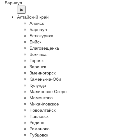
Барнаул
✖
Алтайский край
Алейск
Барнаул
Белокуриха
Бийск
Благовещенка
Волчиха
Горняк
Заринск
Змеиногорск
Камень-на-Оби
Кулунда
Малиновое Озеро
Мамонтово
Михайловское
Новоалтайск
Павловск
Родино
Романово
Рубцовск