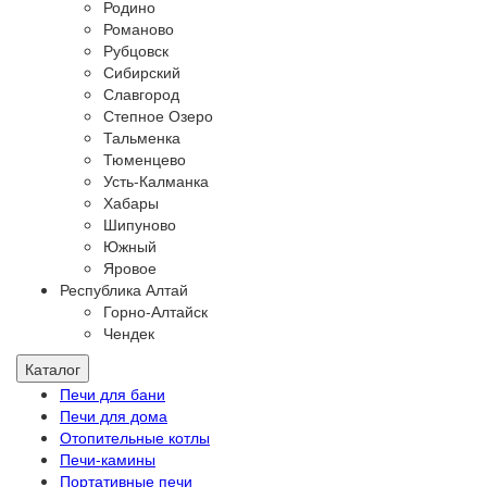
Родино
Романово
Рубцовск
Сибирский
Славгород
Степное Озеро
Тальменка
Тюменцево
Усть-Калманка
Хабары
Шипуново
Южный
Яровое
Республика Алтай
Горно-Алтайск
Чендек
Каталог
Печи для бани
Печи для дома
Отопительные котлы
Печи-камины
Портативные печи