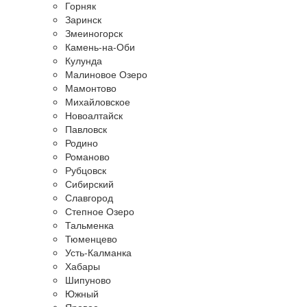
Горняк
Заринск
Змеиногорск
Камень-на-Оби
Кулунда
Малиновое Озеро
Мамонтово
Михайловское
Новоалтайск
Павловск
Родино
Романово
Рубцовск
Сибирский
Славгород
Степное Озеро
Тальменка
Тюменцево
Усть-Калманка
Хабары
Шипуново
Южный