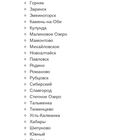
Горняк
Заринск
Змеиногорск
Камень-на-Оби
Кулунда
Малиновое Озеро
Мамонтово
Михайловское
Новоалтайск
Павловск
Родино
Романово
Рубцовск
Сибирский
Славгород
Степное Озеро
Тальменка
Тюменцево
Усть-Калманка
Хабары
Шипуново
Южный