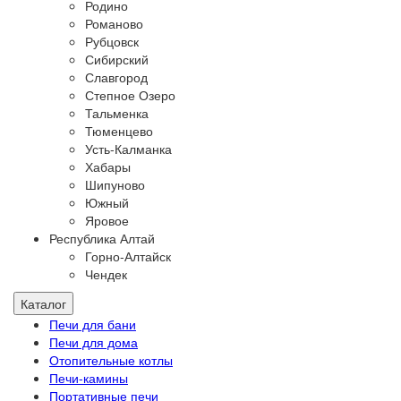
Родино
Романово
Рубцовск
Сибирский
Славгород
Степное Озеро
Тальменка
Тюменцево
Усть-Калманка
Хабары
Шипуново
Южный
Яровое
Республика Алтай
Горно-Алтайск
Чендек
Каталог
Печи для бани
Печи для дома
Отопительные котлы
Печи-камины
Портативные печи