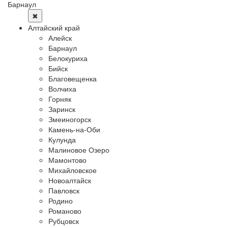
Барнаул
✖
Алтайский край
Алейск
Барнаул
Белокуриха
Бийск
Благовещенка
Волчиха
Горняк
Заринск
Змеиногорск
Камень-на-Оби
Кулунда
Малиновое Озеро
Мамонтово
Михайловское
Новоалтайск
Павловск
Родино
Романово
Рубцовск