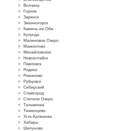
Волчиха
Горняк
Заринск
Змеиногорск
Камень-на-Оби
Кулунда
Малиновое Озеро
Мамонтово
Михайловское
Новоалтайск
Павловск
Родино
Романово
Рубцовск
Сибирский
Славгород
Степное Озеро
Тальменка
Тюменцево
Усть-Калманка
Хабары
Шипуново