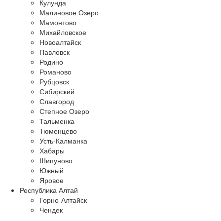
Кулунда
Малиновое Озеро
Мамонтово
Михайловское
Новоалтайск
Павловск
Родино
Романово
Рубцовск
Сибирский
Славгород
Степное Озеро
Тальменка
Тюменцево
Усть-Калманка
Хабары
Шипуново
Южный
Яровое
Республика Алтай
Горно-Алтайск
Чендек