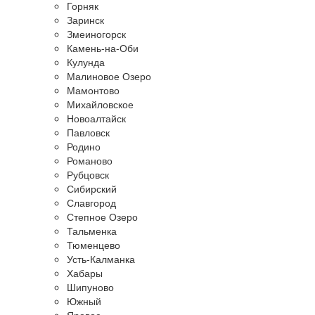
Горняк
Заринск
Змеиногорск
Камень-на-Оби
Кулунда
Малиновое Озеро
Мамонтово
Михайловское
Новоалтайск
Павловск
Родино
Романово
Рубцовск
Сибирский
Славгород
Степное Озеро
Тальменка
Тюменцево
Усть-Калманка
Хабары
Шипуново
Южный