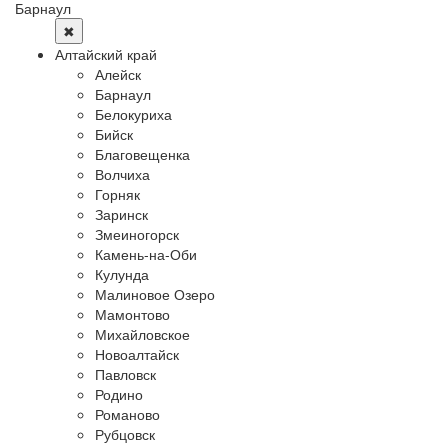
Барнаул
✖
Алтайский край
Алейск
Барнаул
Белокуриха
Бийск
Благовещенка
Волчиха
Горняк
Заринск
Змеиногорск
Камень-на-Оби
Кулунда
Малиновое Озеро
Мамонтово
Михайловское
Новоалтайск
Павловск
Родино
Романово
Рубцовск