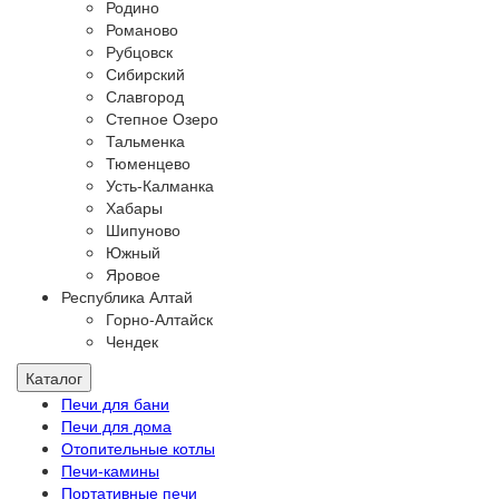
Родино
Романово
Рубцовск
Сибирский
Славгород
Степное Озеро
Тальменка
Тюменцево
Усть-Калманка
Хабары
Шипуново
Южный
Яровое
Республика Алтай
Горно-Алтайск
Чендек
Каталог
Печи для бани
Печи для дома
Отопительные котлы
Печи-камины
Портативные печи