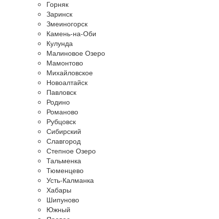
Горняк
Заринск
Змеиногорск
Камень-на-Оби
Кулунда
Малиновое Озеро
Мамонтово
Михайловское
Новоалтайск
Павловск
Родино
Романово
Рубцовск
Сибирский
Славгород
Степное Озеро
Тальменка
Тюменцево
Усть-Калманка
Хабары
Шипуново
Южный