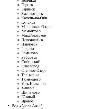
Волчиха
Горняк
Заринск
Змеиногорск
Камень-на-Оби
Кулунда
Малиновое Озеро
Мамонтово
Михайловское
Новоалтайск
Павловск
Родино
Романово
Рубцовск
Сибирский
Славгород
Степное Озеро
Тальменка
Тюменцево
Усть-Калманка
Хабары
Шипуново
Южный
Яровое
Республика Алтай