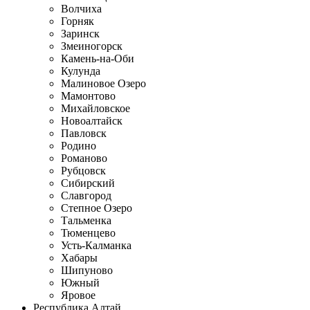
Волчиха
Горняк
Заринск
Змеиногорск
Камень-на-Оби
Кулунда
Малиновое Озеро
Мамонтово
Михайловское
Новоалтайск
Павловск
Родино
Романово
Рубцовск
Сибирский
Славгород
Степное Озеро
Тальменка
Тюменцево
Усть-Калманка
Хабары
Шипуново
Южный
Яровое
Республика Алтай