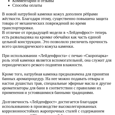
Комментарии и отзывы
Способы оплаты
В новой натрубной каменки кожух дополнен рёбрами
жёсткости. Благодаря этому, существенно повышена защита
товара от механических повреждений во время
транспортировки.
В отличие от предыдущей модели в «Лейденфрост» теперь
есть развальцовка на кромке обечайки как часть единой
цельной конструкции. Это позволило увеличить прочность
всего цилиндрического кожуха каменки.
При использовании «Лейденфроста» с печью «Скоропарка»
роль этой каменки является вспомогательной, она служит для
периодического резкого поднятия влажности.
Кроме того, натрубная каменка предназначена для принятия
банных аромапроцедур. На нее можно подавать отвары и
настои душистых трав, специальные эфирные масла и другие
ароматизаторы для бани в соответствии с правилами их
применения и устоявшимися банными традициями.
Долговечность «Лейденфрост» достигается благодаря
использованию в производстве высоколегированных
коррозионностойких жаропрочных сталей с содержанием