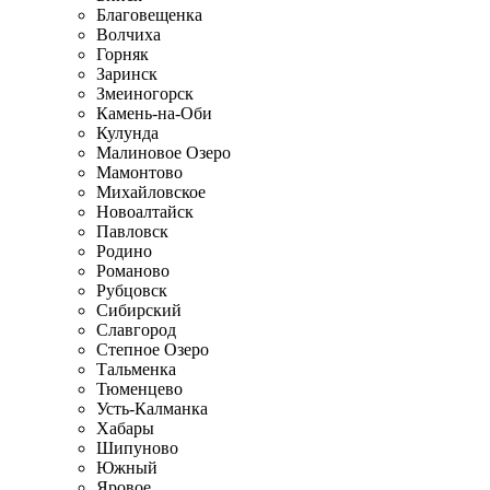
Благовещенка
Волчиха
Горняк
Заринск
Змеиногорск
Камень-на-Оби
Кулунда
Малиновое Озеро
Мамонтово
Михайловское
Новоалтайск
Павловск
Родино
Романово
Рубцовск
Сибирский
Славгород
Степное Озеро
Тальменка
Тюменцево
Усть-Калманка
Хабары
Шипуново
Южный
Яровое