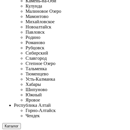
Камень-на-Оби
Кулунда
Малиновое Озеро
Мамонтово
Михайловское
Новоалтайск
Павловск
Родино
Романово
Рубцовск
Сибирский
Славгород
Степное Озеро
Тальменка
Тюменцево
Усть-Калманка
Хабары
Шипуново
Южный
Яровое
Республика Алтай
Горно-Алтайск
Чендек
Каталог