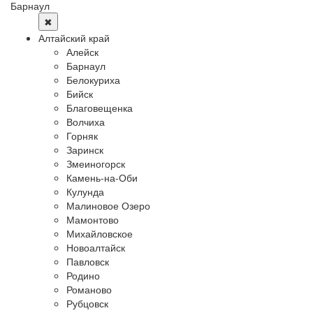
Барнаул
✖
Алтайский край
Алейск
Барнаул
Белокуриха
Бийск
Благовещенка
Волчиха
Горняк
Заринск
Змеиногорск
Камень-на-Оби
Кулунда
Малиновое Озеро
Мамонтово
Михайловское
Новоалтайск
Павловск
Родино
Романово
Рубцовск