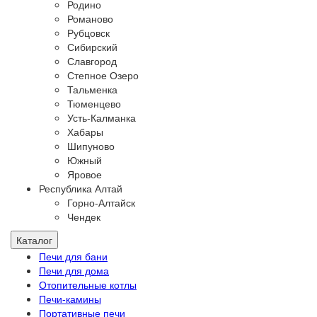
Родино
Романово
Рубцовск
Сибирский
Славгород
Степное Озеро
Тальменка
Тюменцево
Усть-Калманка
Хабары
Шипуново
Южный
Яровое
Республика Алтай
Горно-Алтайск
Чендек
Каталог
Печи для бани
Печи для дома
Отопительные котлы
Печи-камины
Портативные печи