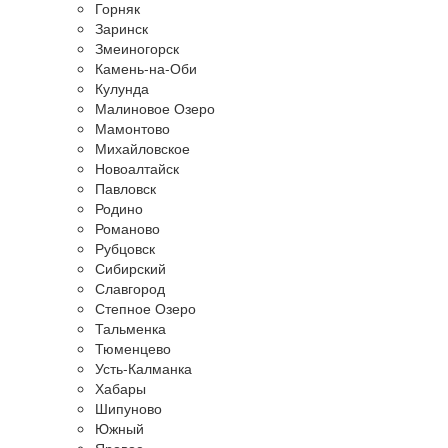
Горняк
Заринск
Змеиногорск
Камень-на-Оби
Кулунда
Малиновое Озеро
Мамонтово
Михайловское
Новоалтайск
Павловск
Родино
Романово
Рубцовск
Сибирский
Славгород
Степное Озеро
Тальменка
Тюменцево
Усть-Калманка
Хабары
Шипуново
Южный