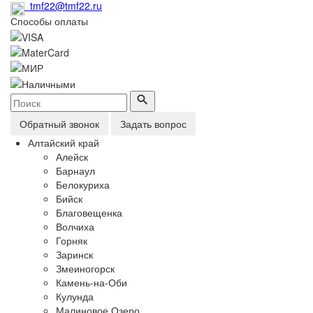
tmf22@tmf22.ru
Способы оплаты
Обратный звонок
Задать вопрос
Алтайский край
Алейск
Барнаул
Белокуриха
Бийск
Благовещенка
Волчиха
Горняк
Заринск
Змеиногорск
Камень-на-Оби
Кулунда
Малиновое Озеро