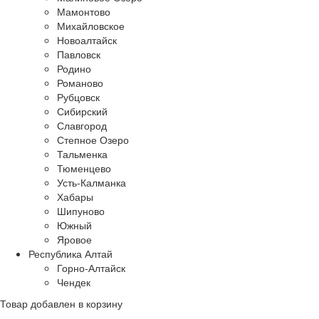
Мамонтово
Михайловское
Новоалтайск
Павловск
Родино
Романово
Рубцовск
Сибирский
Славгород
Степное Озеро
Тальменка
Тюменцево
Усть-Калманка
Хабары
Шипуново
Южный
Яровое
Республика Алтай
Горно-Алтайск
Чендек
Товар добавлен в корзину