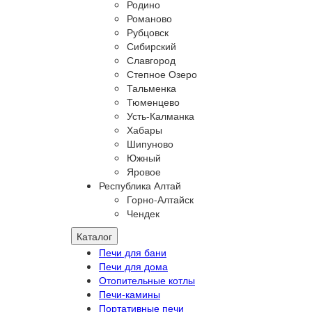
Родино
Романово
Рубцовск
Сибирский
Славгород
Степное Озеро
Тальменка
Тюменцево
Усть-Калманка
Хабары
Шипуново
Южный
Яровое
Республика Алтай
Горно-Алтайск
Чендек
Каталог
Печи для бани
Печи для дома
Отопительные котлы
Печи-камины
Портативные печи