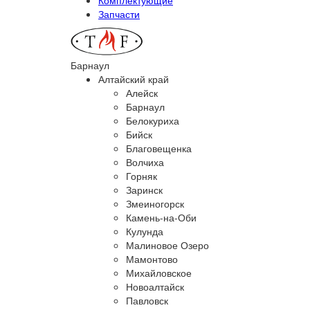
Запчасти
Барнаул
Алтайский край
Алейск
Барнаул
Белокуриха
Бийск
Благовещенка
Волчиха
Горняк
Заринск
Змеиногорск
Камень-на-Оби
Кулунда
Малиновое Озеро
Мамонтово
Михайловское
Новоалтайск
Павловск