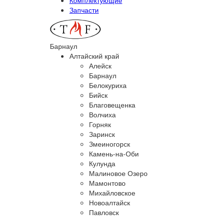
Запчасти
Барнаул
Алтайский край
Алейск
Барнаул
Белокуриха
Бийск
Благовещенка
Волчиха
Горняк
Заринск
Змеиногорск
Камень-на-Оби
Кулунда
Малиновое Озеро
Мамонтово
Михайловское
Новоалтайск
Павловск