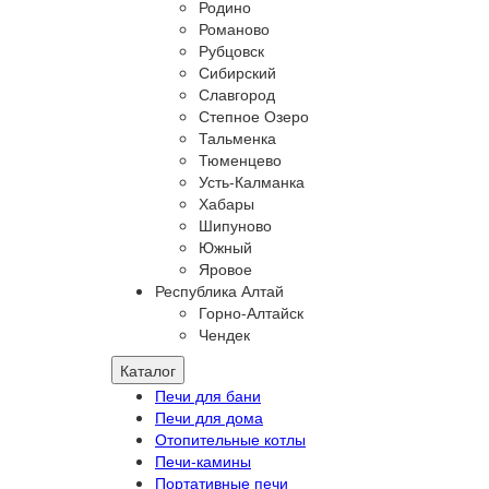
Родино
Романово
Рубцовск
Сибирский
Славгород
Степное Озеро
Тальменка
Тюменцево
Усть-Калманка
Хабары
Шипуново
Южный
Яровое
Республика Алтай
Горно-Алтайск
Чендек
Каталог
Печи для бани
Печи для дома
Отопительные котлы
Печи-камины
Портативные печи