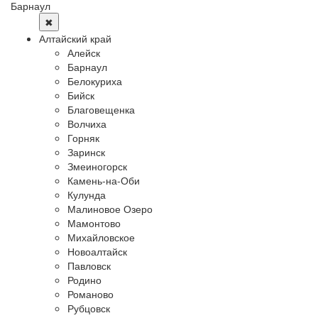
Барнаул
✖
Алтайский край
Алейск
Барнаул
Белокуриха
Бийск
Благовещенка
Волчиха
Горняк
Заринск
Змеиногорск
Камень-на-Оби
Кулунда
Малиновое Озеро
Мамонтово
Михайловское
Новоалтайск
Павловск
Родино
Романово
Рубцовск