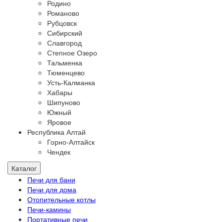
Родино
Романово
Рубцовск
Сибирский
Славгород
Степное Озеро
Тальменка
Тюменцево
Усть-Калманка
Хабары
Шипуново
Южный
Яровое
Республика Алтай
Горно-Алтайск
Чендек
Каталог
Печи для бани
Печи для дома
Отопительные котлы
Печи-камины
Портативные печи