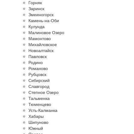
Горняк
Заринск
Змеиногорск
Камень-на-Оби
Кулунда
Малиновое Озеро
Мамонтово
Михайловское
Новоалтайск
Павловск
Родино
Романово
Рубцовск
Сибирский
Славгород
Степное Озеро
Тальменка
Тюменцево
Усть-Калманка
Хабары
Шипуново
Южный